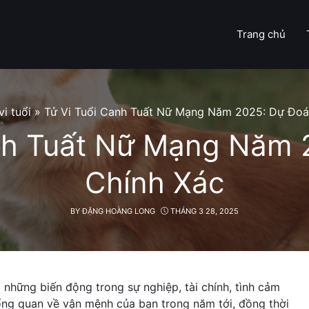
Trang chủ
vi tuổi
»
Tử Vi Tuổi Canh Tuất Nữ Mạng Năm 2025: Dự Đoá
anh Tuất Nữ Mạng Năm 
Chính Xác
BY
ĐẶNG HOÀNG LONG
THÁNG 3 28, 2025
 những biến động trong sự nghiệp, tài chính, tình cảm
tổng quan về vận mệnh của bạn trong năm tới, đồng thời