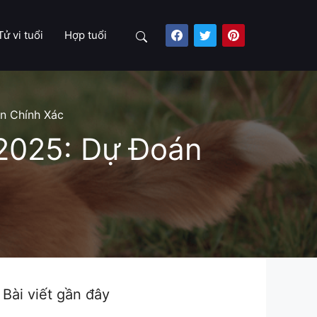
Tử vi tuổi
Hợp tuổi
Search
n Chính Xác
2025: Dự Đoán
Bài viết gần đây