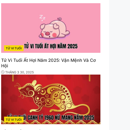
e
TỬ VI TUỔI
CATEGORIES
Tử Vi Tuổi Ất Hợi Năm 2025: Vận Mệnh Và Cơ
Hội
THÁNG 3 30, 2025
TỬ VI TUỔI
CATEGORIES