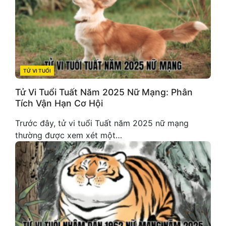
TỬ VI TUỔI
CATEGORIES
Tử Vi Tuổi Tuất Năm 2025 Nữ Mạng: Phân
Tích Vận Hạn Cơ Hội
Trước đây, tử vi tuổi Tuất năm 2025 nữ mạng
thường được xem xét một…