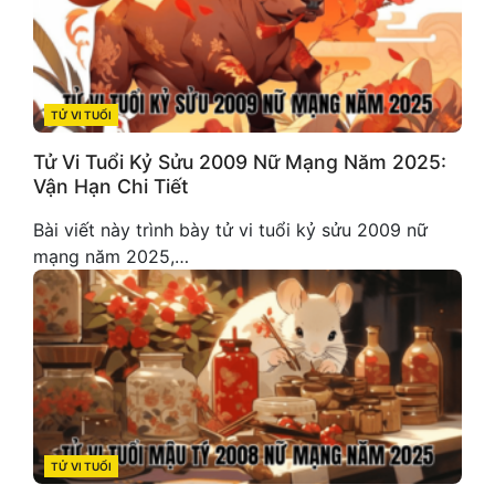
TỬ VI TUỔI
CATEGORIES
Tử Vi Tuổi Kỷ Sửu 2009 Nữ Mạng Năm 2025:
Vận Hạn Chi Tiết
Bài viết này trình bày tử vi tuổi kỷ sửu 2009 nữ
mạng năm 2025,…
TỬ VI TUỔI
CATEGORIES