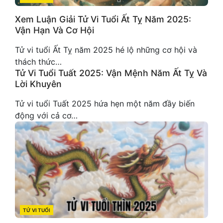
Xem Luận Giải Tử Vi Tuổi Ất Tỵ Năm 2025:
Vận Hạn Và Cơ Hội
Tử vi tuổi Ất Tỵ năm 2025 hé lộ những cơ hội và
thách thức…
Tử Vi Tuổi Tuất 2025: Vận Mệnh Năm Ất Tỵ Và
Lời Khuyên
Tử vi tuổi Tuất 2025 hứa hẹn một năm đầy biến
động với cả cơ…
TỬ VI TUỔI
CATEGORIES