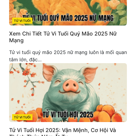
TỬ VI TUỔI
CATEGORIES
Xem Chi Tiết Tử Vi Tuổi Quý Mão 2025 Nữ
Mạng
Tử vi tuổi quý mão 2025 nữ mạng luôn là mối quan
tâm lớn, đặc…
TỬ VI TUỔI
CATEGORIES
Tử Vi Tuổi Hợi 2025: Vận Mệnh, Cơ Hội Và