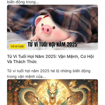
biến động trong…
TỬ VI TUỔI
CATEGORIES
Tử Vi Tuổi Hợi Năm 2025: Vận Mệnh, Cơ Hội
Và Thách Thức
Tử vi tuổi hợi năm 2025 hé lộ những biến động
trong vận mệnh của…