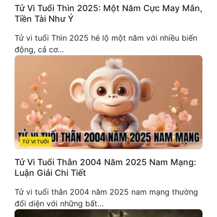
Tử Vi Tuổi Thìn 2025: Một Năm Cực May Mắn,
Tiền Tài Như Ý
Tử vi tuổi Thìn 2025 hé lộ một năm với nhiều biến
động, cả cơ…
TỬ VI TUỔI
CATEGORIES
Tử Vi Tuổi Thân 2004 Năm 2025 Nam Mạng:
Luận Giải Chi Tiết
Tử vi tuổi thân 2004 năm 2025 nam mạng thường
đối diện với những bất…