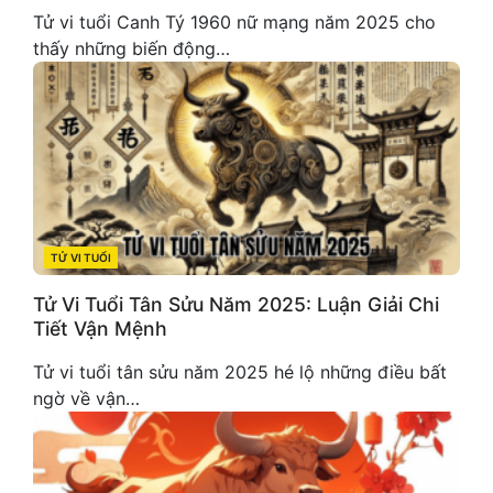
Tử vi tuổi Canh Tý 1960 nữ mạng năm 2025 cho
thấy những biến động…
TỬ VI TUỔI
CATEGORIES
Tử Vi Tuổi Tân Sửu Năm 2025: Luận Giải Chi
Tiết Vận Mệnh
Tử vi tuổi tân sửu năm 2025 hé lộ những điều bất
ngờ về vận…