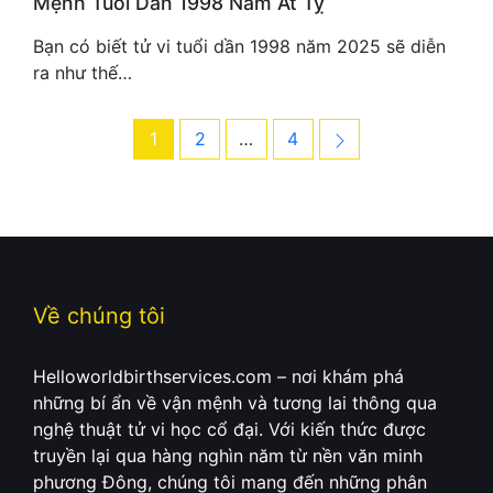
Mệnh Tuổi Dần 1998 Năm Ất Tỵ
Bạn có biết tử vi tuổi dần 1998 năm 2025 sẽ diễn
ra như thế…
Post
Page
Page
Page
Next
1
2
…
4
navigation
Về chúng tôi
Helloworldbirthservices.com – nơi khám phá
những bí ẩn về vận mệnh và tương lai thông qua
nghệ thuật tử vi học cổ đại. Với kiến thức được
truyền lại qua hàng nghìn năm từ nền văn minh
phương Đông, chúng tôi mang đến những phân