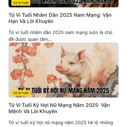
TỬ VI TUỔI
CATEGORIES
Tử Vi Tuổi Nhâm Dần 2025 Nam Mạng: Vận
Hạn Và Lời Khuyên
Tử vi tuổi nhâm dần 2025 nam mạng luôn là chủ
đề được quan tâm,…
TỬ VI TUỔI
CATEGORIES
Tử Vi Tuổi Kỷ Hợi Nữ Mạng Năm 2025: Vận
Mệnh Và Lời Khuyên
Tử vi tuổi kỷ hợi nữ mạng năm 2025 hé lộ những