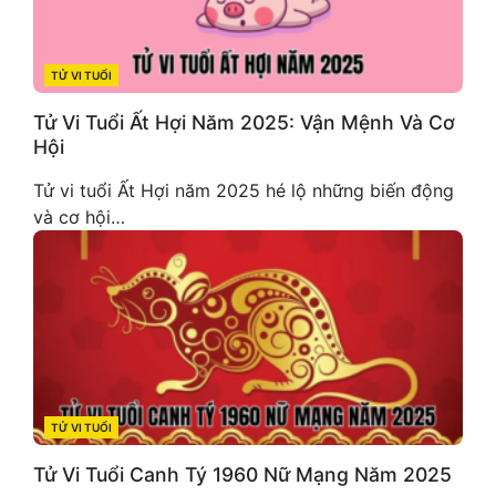
TỬ VI TUỔI
CATEGORIES
Tử Vi Tuổi Ất Hợi Năm 2025: Vận Mệnh Và Cơ
Hội
Tử vi tuổi Ất Hợi năm 2025 hé lộ những biến động
và cơ hội…
TỬ VI TUỔI
CATEGORIES
Tử Vi Tuổi Canh Tý 1960 Nữ Mạng Năm 2025