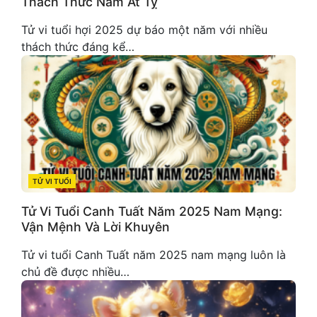
Thách Thức Năm Ất Tỵ
Tử vi tuổi hợi 2025 dự báo một năm với nhiều
thách thức đáng kể…
TỬ VI TUỔI
CATEGORIES
Tử Vi Tuổi Canh Tuất Năm 2025 Nam Mạng:
Vận Mệnh Và Lời Khuyên
Tử vi tuổi Canh Tuất năm 2025 nam mạng luôn là
chủ đề được nhiều…