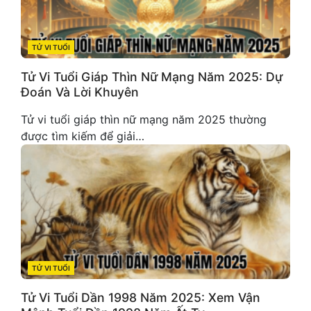
TỬ VI TUỔI
CATEGORIES
Tử Vi Tuổi Giáp Thìn Nữ Mạng Năm 2025: Dự
Đoán Và Lời Khuyên
Tử vi tuổi giáp thìn nữ mạng năm 2025 thường
được tìm kiếm để giải…
TỬ VI TUỔI
CATEGORIES
Tử Vi Tuổi Dần 1998 Năm 2025: Xem Vận