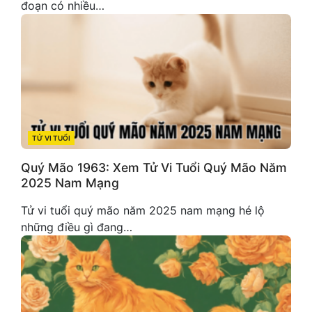
đoạn có nhiều…
TỬ VI TUỔI
CATEGORIES
Quý Mão 1963: Xem Tử Vi Tuổi Quý Mão Năm
2025 Nam Mạng
Tử vi tuổi quý mão năm 2025 nam mạng hé lộ
những điều gì đang…