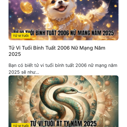
TỬ VI TUỔI
CATEGORIES
Tử Vi Tuổi Bính Tuất 2006 Nữ Mạng Năm
2025
Bạn có biết tử vi tuổi bính tuất 2006 nữ mạng năm
2025 sẽ như…
TỬ VI TUỔI
CATEGORIES