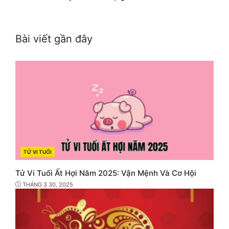
Bài viết gần đây
TỬ VI TUỔI
CATEGORIES
Tử Vi Tuổi Ất Hợi Năm 2025: Vận Mệnh Và Cơ Hội
THÁNG 3 30, 2025