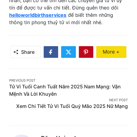
nhân, bạn có thể tìm đến các chuyên gia tử vi uy
tín để được tư vấn chi tiết. Đừng quên theo dõi
helloworldbirthservices
để biết thêm những
thông tin phong thuỷ tử vi mới nhất nhé.
Share Mor
More +
Share
Share
Share
Share
on
on
on
Facebook
Twitter
Pinterest
Post
PREVIOUS POST
Tử Vi Tuổi Canh Tuất Năm 2025 Nam Mạng: Vận
navigation
Mệnh Và Lời Khuyên
NEXT POST
Xem Chi Tiết Tử Vi Tuổi Quý Mão 2025 Nữ Mạng