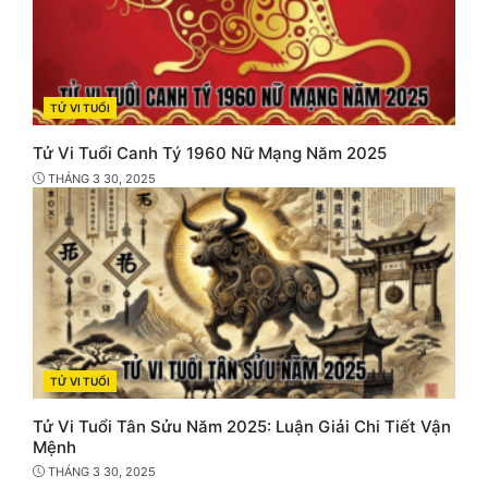
TỬ VI TUỔI
CATEGORIES
Tử Vi Tuổi Canh Tý 1960 Nữ Mạng Năm 2025
THÁNG 3 30, 2025
TỬ VI TUỔI
CATEGORIES
Tử Vi Tuổi Tân Sửu Năm 2025: Luận Giải Chi Tiết Vận
Mệnh
THÁNG 3 30, 2025