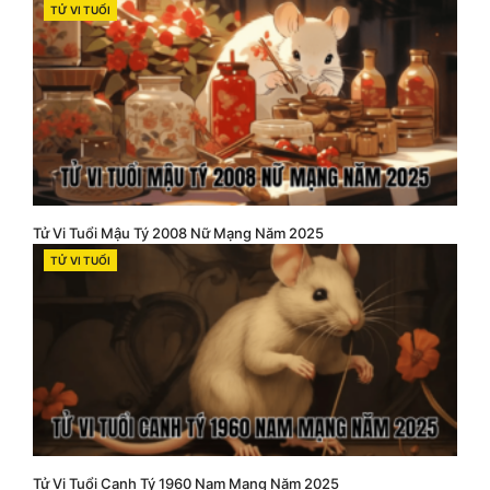
TỬ VI TUỔI
CATEGORIES
Tử Vi Tuổi Mậu Tý 2008 Nữ Mạng Năm 2025
TỬ VI TUỔI
CATEGORIES
Tử Vi Tuổi Canh Tý 1960 Nam Mạng Năm 2025