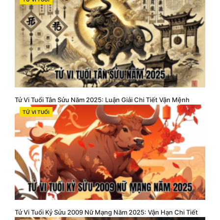
CATEGORIES
Tử Vi Tuổi Tân Sửu Năm 2025: Luận Giải Chi Tiết Vận Mệnh
TỬ VI TUỔI
CATEGORIES
Tử Vi Tuổi Kỷ Sửu 2009 Nữ Mạng Năm 2025: Vận Hạn Chi Tiết