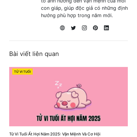
tố ảnh hưởng đến vận mệnh của mỗi
con giáp, giúp độc giả có những định
hướng phù hợp trong năm mới.
Bài viết liên quan
TỬ VI TUỔI
CATEGORIES
Tử Vi Tuổi Ất Hợi Năm 2025: Vận Mệnh Và Cơ Hội