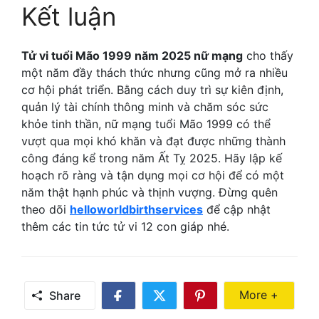
Kết luận
Tử vi tuổi Mão 1999 năm 2025 nữ mạng
cho thấy
một năm đầy thách thức nhưng cũng mở ra nhiều
cơ hội phát triển. Bằng cách duy trì sự kiên định,
quản lý tài chính thông minh và chăm sóc sức
khỏe tinh thần, nữ mạng tuổi Mão 1999 có thể
vượt qua mọi khó khăn và đạt được những thành
công đáng kể trong năm Ất Tỵ 2025. Hãy lập kế
hoạch rõ ràng và tận dụng mọi cơ hội để có một
năm thật hạnh phúc và thịnh vượng. Đừng quên
theo dõi
helloworldbirthservices
để cập nhật
thêm các tin tức tử vi 12 con giáp nhé.
Share Mor
More +
Share
Share
Share
Share