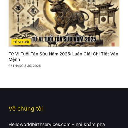
TỬ VI TUỔI
CATEGORIES
Tử Vi Tuổi Tân Sửu Năm 2025: Luận Giải Chi Tiết Vận
Mệnh
THÁNG 3 30, 2025
Về chúng tôi
Helloworldbirthservices.com – nơi khám phá