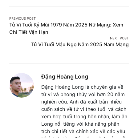
on
on
on
Facebook
Twitter
Pinterest
Post
PREVIOUS POST
Tử Vi Tuổi Kỷ Mùi 1979 Năm 2025 Nữ Mạng: Xem
navigation
Chi Tiết Vận Hạn
NEXT POST
Tử Vi Tuổi Mậu Ngọ Năm 2025 Nam Mạng
Đặng Hoàng Long
Đặng Hoàng Long là chuyên gia về
tử vi và phong thủy với hơn 20 năm
nghiên cứu. Anh đã xuất bản nhiều
cuốn sách về tử vi theo tuổi và cách
xem hợp tuổi trong hôn nhân, làm ăn.
Long nổi tiếng với khả năng phân
tích chi tiết và chính xác về các yếu