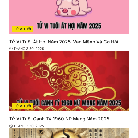
TỬ VI TUỔI
CATEGORIES
Tử Vi Tuổi Ất Hợi Năm 2025: Vận Mệnh Và Cơ Hội
THÁNG 3 30, 2025
TỬ VI TUỔI
CATEGORIES
Tử Vi Tuổi Canh Tý 1960 Nữ Mạng Năm 2025
THÁNG 3 30, 2025