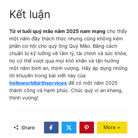
Kết luận
Tử vi tuổi quý mão năm 2025 nam mạng
cho thấy
một năm đầy thách thức nhưng cũng không kém
phần cơ hội cho quý ông Quý Mão. Bằng cách
chuẩn bị kỹ lưỡng về tâm lý, tài chính và sức khỏe,
họ có thể vượt qua mọi khó khăn và tận hưởng
một năm bình an, thịnh vượng. Hãy áp dụng những
lời khuyên trong bài viết này của
helloworldbirthservices
để có một năm 2025
thành công và hạnh phúc. Chúc quý vị an khang,
thịnh vượng!
Share Mor
More +
Share
Share
Share
Share