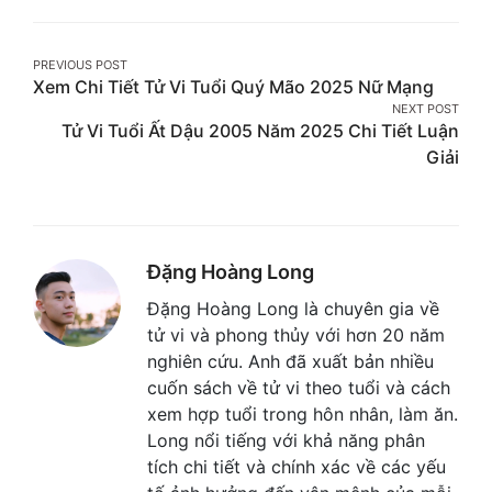
on
on
on
Facebook
Twitter
Pinterest
Post
PREVIOUS POST
Xem Chi Tiết Tử Vi Tuổi Quý Mão 2025 Nữ Mạng
navigation
NEXT POST
Tử Vi Tuổi Ất Dậu 2005 Năm 2025 Chi Tiết Luận
Giải
Đặng Hoàng Long
Đặng Hoàng Long là chuyên gia về
tử vi và phong thủy với hơn 20 năm
nghiên cứu. Anh đã xuất bản nhiều
cuốn sách về tử vi theo tuổi và cách
xem hợp tuổi trong hôn nhân, làm ăn.
Long nổi tiếng với khả năng phân
tích chi tiết và chính xác về các yếu