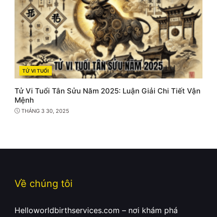
TỬ VI TUỔI
CATEGORIES
Tử Vi Tuổi Tân Sửu Năm 2025: Luận Giải Chi Tiết Vận
Mệnh
THÁNG 3 30, 2025
Về chúng tôi
Helloworldbirthservices.com – nơi khám phá