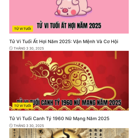
TỬ VI TUỔI
CATEGORIES
Tử Vi Tuổi Ất Hợi Năm 2025: Vận Mệnh Và Cơ Hội
THÁNG 3 30, 2025
TỬ VI TUỔI
CATEGORIES
Tử Vi Tuổi Canh Tý 1960 Nữ Mạng Năm 2025
THÁNG 3 30, 2025