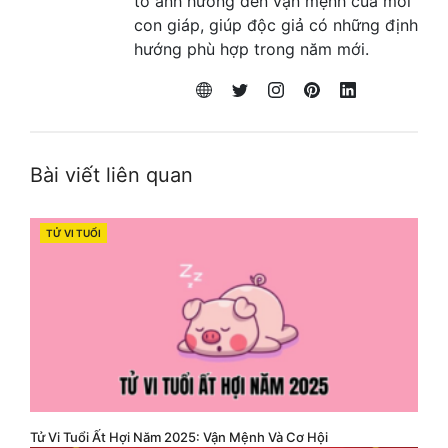
tố ảnh hưởng đến vận mệnh của mỗi
con giáp, giúp độc giả có những định
hướng phù hợp trong năm mới.
Bài viết liên quan
TỬ VI TUỔI
CATEGORIES
Tử Vi Tuổi Ất Hợi Năm 2025: Vận Mệnh Và Cơ Hội