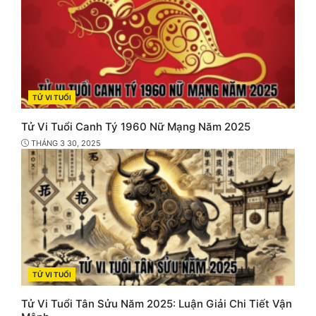
TỬ VI TUỔI
CATEGORIES
Tử Vi Tuổi Canh Tý 1960 Nữ Mạng Năm 2025
THÁNG 3 30, 2025
TỬ VI TUỔI
CATEGORIES
Tử Vi Tuổi Tân Sửu Năm 2025: Luận Giải Chi Tiết Vận