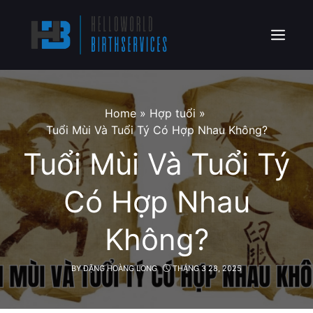
Skip
to
content
Menu
Home
»
Hợp tuổi
»
Tuổi Mùi Và Tuổi Tý Có Hợp Nhau Không?
Tuổi Mùi Và Tuổi Tý
Có Hợp Nhau
Không?
BY
ĐẶNG HOÀNG LONG
THÁNG 3 28, 2025