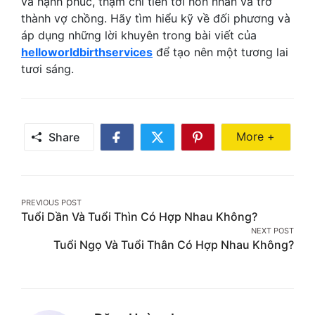
và hạnh phúc, thậm chí tiến tới hôn nhân và trở
thành vợ chồng. Hãy tìm hiểu kỹ về đối phương và
áp dụng những lời khuyên trong bài viết của
helloworldbirthservices
để tạo nên một tương lai
tươi sáng.
Share Mor
More +
Share
Share
Share
Share
on
on
on
Facebook
Twitter
Pinterest
Post
PREVIOUS POST
Tuổi Dần Và Tuổi Thìn Có Hợp Nhau Không?
navigation
NEXT POST
Tuổi Ngọ Và Tuổi Thân Có Hợp Nhau Không?