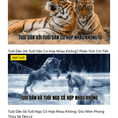
Tuổi Dần Với Tuổi Dần Có Hợp Nhau Không? Phân Tích Chi Tiết
HỢP TUỔI
CATEGORIES
Tuổi Dần Và Tuổi Ngọ Có Hợp Nhau Không: Góc Nhìn Phong
Thủy Và Tâm Lý