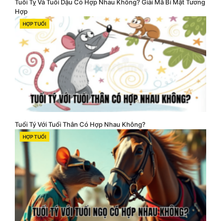
Tuổi Tỵ Và Tuổi Dậu Có Hợp Nhau Không? Giải Mã Bí Mật Tương
Hợp
HỢP TUỔI
CATEGORIES
Tuổi Tý Với Tuổi Thân Có Hợp Nhau Không?
HỢP TUỔI
CATEGORIES